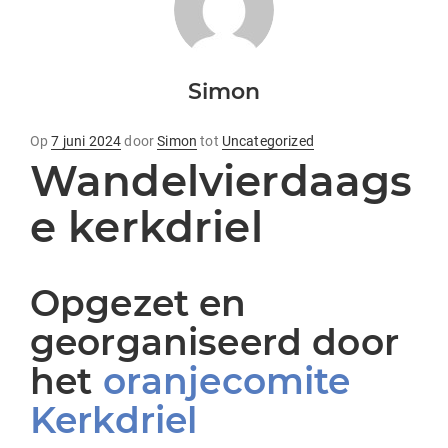
Simon
geplaatst
Op
7 juni 2024
door
Simon
tot
Uncategorized
Wandelvierdaags
op
e kerkdriel
Opgezet en
georganiseerd door
het
oranjecomite
Kerkdriel