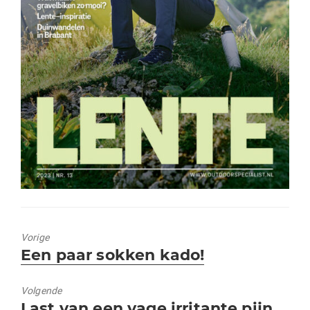
Vorige
Vorig
Een paar sokken kado!
bericht:
Volgende
Volgend
Last van een vage irritante pijn